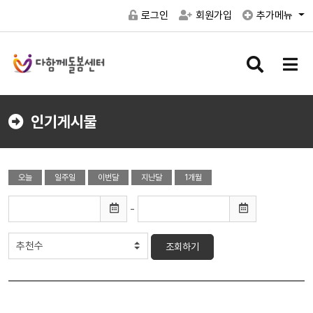
로그인
회원가입
추가메뉴
검
메
색
뉴
버
버
튼
튼
인기게시물
오늘
일주일
이번달
지난달
1개월
-
조회하기