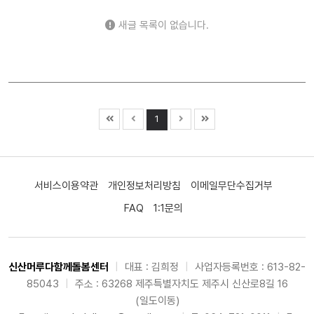
새글 목록이 없습니다.
1
서비스이용약관
개인정보처리방침
이메일무단수집거부
FAQ
1:1문의
신산머루다함께돌봄센터
|
대표 : 김희정
|
사업자등록번호 : 613-82-
85043
|
주소 : 63268 제주특별자치도 제주시 신산로8길 16
(일도이동)