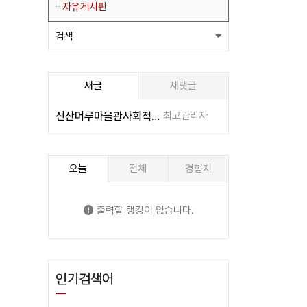
자유게시판
검색
새글
새댓글
신산머루마을관사회적협동조합/다함께돌봄센터
최고관리자
오늘
전체
경험치
출력할 랭킹이 없습니다.
인기검색어