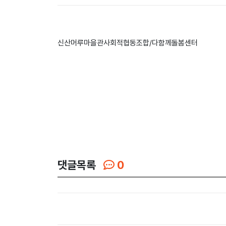
신산머루마을관사회적협동조합/다함께돌봄센터
댓글목록
0