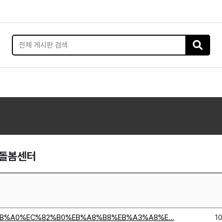
돌봄센터
y/%EC%8B%A0%EC%82%B0%EB%A8%B8%EB%A3%A8%E…
1