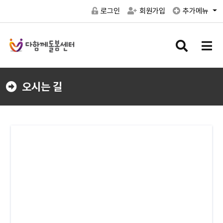
로그인
회원가입
추가메뉴
검
메
색
뉴
버
버
튼
튼
오시는 길