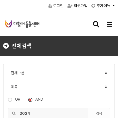
로그인
회원가입
추가메뉴
검
메
색
뉴
버
버
튼
튼
전체검색
OR
AND
검색