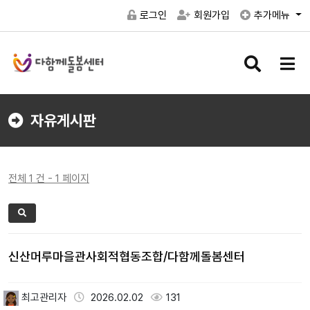
로그인
회원가입
추가메뉴
검
메
색
뉴
버
버
튼
튼
자유게시판
전체 1 건 - 1 페이지
신산머루마을관사회적협동조합/다함께돌봄센터
최고관리자
2026.02.02
131