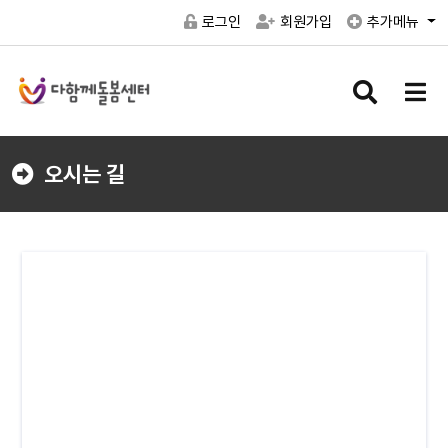
로그인
회원가입
추가메뉴
검
메
색
뉴
버
버
튼
튼
오시는 길